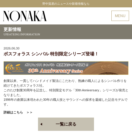
野中貿易のニュースや新着情報なら
野中貿易
MENU
更新情報
UPDATEING INFORMATION
2026.06.30
ボスフォラス シンバル 特別限定シリーズ登場！
創業以来、一貫してハンドメイド製法にこだわり、熟練の職人によるシンバル作りを
続けてきたボスフォラス社。
このたび創業30周年を記念し、特別限定モデル「30th Anniversary」シリーズが発売と
なりました。
1996年の創業以来培われた30年の職人技とサウンドへの探求を凝縮した記念モデルで
す。
詳細はこちら ＞＞
一覧に戻る