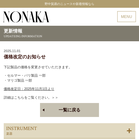
野中貿易のニュースや新着情報なら
野中貿易
MENU
更新情報
UPDATEING INFORMATION
2025.11.01
価格改定のお知らせ
下記製品の価格を変更させていただきます。
・セルマー・パリ製品 一部
・マリゴ製品 一部
価格改定日：2025年11月1日より
詳細はこちらをご覧ください。＞＞
一覧に戻る
INSTRUMENT
楽器