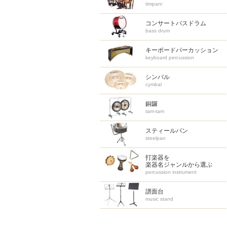
timpani
コンサートバスドラム
bass drum
キーボードパーカッション
keyboard percussion
シンバル
cymbal
銅鑼
tam-tam
スティールパン
steelpan
打楽器を
楽器名ジャンルから選ぶ
percussion instrument
譜面台
music stand