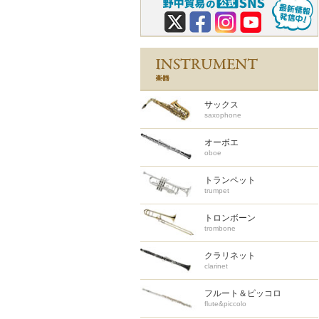
サックス
saxophone
オーボエ
oboe
トランペット
trumpet
トロンボーン
trombone
クラリネット
clarinet
フルート＆ピッコロ
flute&piccolo