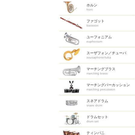
ホルン
horn
ファゴット
bassoon
ユーフォニアム
euphonium
スーザフォン／チューバ
sousaphone/tuba
マーチングブラス
marching brass
マーチング
パーカッション
marching percussion
スネアドラム
snare drum
ドラムセット
drum set
ティンパニ