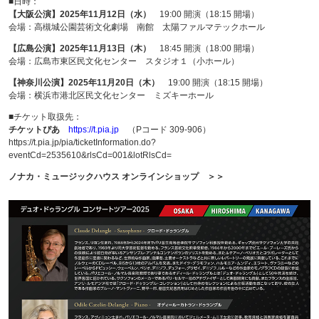
■日時：
【大阪公演】2025年11月12日（水）
19:00 開演（18:15 開場）
会場：高槻城公園芸術文化劇場 南館 太陽ファルマテックホール
【広島公演】2025年11月13日（木）
18:45 開演（18:00 開場）
会場：広島市東区民文化センター スタジオ１（小ホール）
【神奈川公演】2025年11月20日（木）
19:00 開演（18:15 開場）
会場：横浜市港北区民文化センター ミズキーホール
■チケット取扱先：
チケットぴあ
https://t.pia.jp
（Pコード 309-906）
https://t.pia.jp/pia/ticketInformation.do?
eventCd=2535610&rlsCd=001&lotRlsCd=
ノナカ・ミュージックハウス オンラインショップ ＞＞