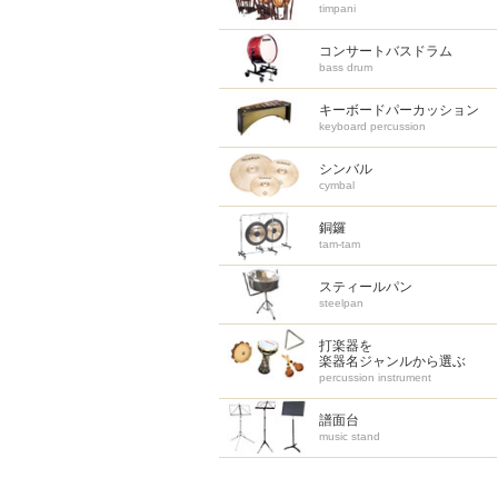
timpani
コンサートバスドラム
bass drum
キーボードパーカッション
keyboard percussion
シンバル
cymbal
銅鑼
tam-tam
スティールパン
steelpan
打楽器を
楽器名ジャンルから選ぶ
percussion instrument
譜面台
music stand