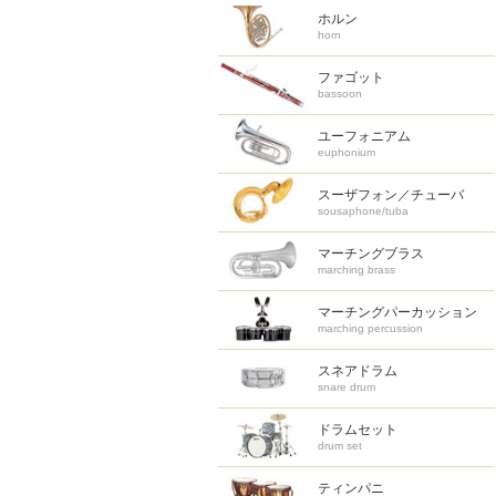
ホルン
horn
ファゴット
bassoon
ユーフォニアム
euphonium
スーザフォン／チューバ
sousaphone/tuba
マーチングブラス
marching brass
マーチング
パーカッション
marching percussion
スネアドラム
snare drum
ドラムセット
drum set
ティンパニ