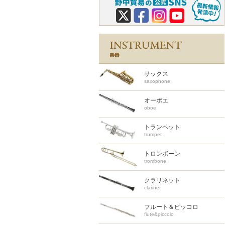
サックス
saxophone
オーボエ
oboe
トランペット
trumpet
トロンボーン
trombone
クラリネット
clarinet
フルート＆ピッコロ
flute&piccolo