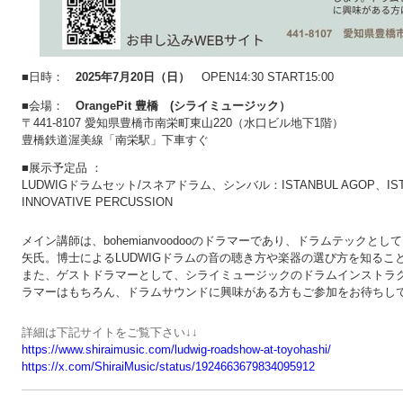
■日時：
2025年7月20日（日）
OPEN14:30 START15:00
■会場：
OrangePit 豊橋 (シライミュージック）
〒441-8107 愛知県豊橋市南栄町東山220（水口ビル地下1階）
豊橋鉄道渥美線「南栄駅」下車すぐ
■展示予定品
：
LUDWIGドラムセット/スネアドラム、シンバル：ISTANBUL AGOP、IST
INNOVATIVE PERCUSSION
メイン講師は、bohemianvoodooのドラマーであり、ドラムテック
矢氏。博士によるLUDWIGドラムの音の聴き方や楽器の選び方を知るこ
また、ゲストドラマーとして、シライミュージックのドラムインストラク
ラマーはもちろん、ドラムサウンドに興味がある方もご参加をお待ちし
詳細は下記サイトをご覧下さい↓↓
https://www.shiraimusic.com/ludwig-roadshow-at-toyohashi/
https://x.com/ShiraiMusic/status/1924663679834095912