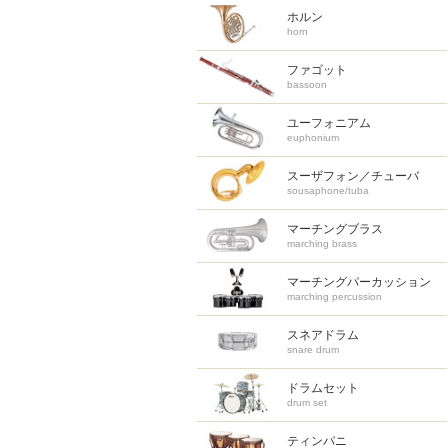
ホルン
horn
ファゴット
bassoon
ユーフォニアム
euphonium
スーザフォン／チューバ
sousaphone/tuba
マーチングブラス
marching brass
マーチング
パーカッション
marching percussion
スネアドラム
snare drum
ドラムセット
drum set
ティンパニ