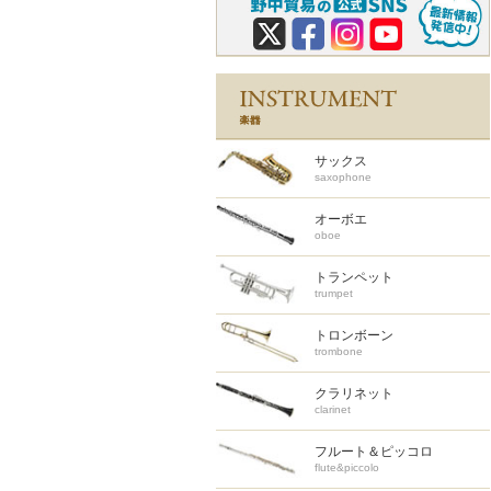
サックス
saxophone
オーボエ
oboe
トランペット
trumpet
トロンボーン
trombone
クラリネット
clarinet
フルート＆ピッコロ
flute&piccolo