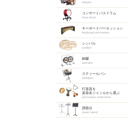
timpani
コンサートバスドラム
bass drum
キーボードパーカッション
keyboard percussion
シンバル
cymbal
銅鑼
tam-tam
スティールパン
steelpan
打楽器を
楽器名ジャンルから選ぶ
percussion instrument
譜面台
music stand