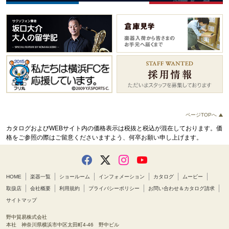
ページTOPへ
カタログおよびWEBサイト内の価格表示は税抜と税込が混在しております。
価
格をご参照の際はご留意くださいますよう、何卒お願い申し上げます。
HOME
楽器一覧
ショールーム
インフォメーション
カタログ
ムービー
取扱店
会社概要
利用規約
プライバシーポリシー
お問い合わせ＆カタログ請求
サイトマップ
野中貿易株式会社
本社 神奈川県横浜市中区太田町4-46 野中ビル