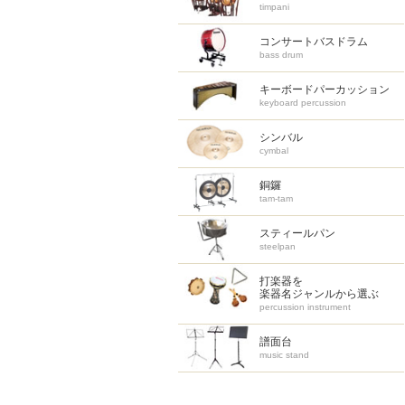
timpani
コンサートバスドラム
bass drum
キーボードパーカッション
keyboard percussion
シンバル
cymbal
銅鑼
tam-tam
スティールパン
steelpan
打楽器を
楽器名ジャンルから選ぶ
percussion instrument
譜面台
music stand