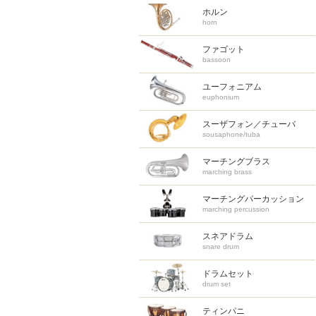
ホルン
horn
ファゴット
bassoon
ユーフォニアム
euphonium
スーザフォン／チューバ
sousaphone/tuba
マーチングブラス
marching brass
マーチング
パーカッション
marching percussion
スネアドラム
snare drum
ドラムセット
drum set
ティンパニ