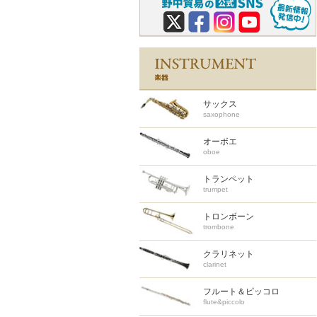
サックス
saxophone
オーボエ
oboe
トランペット
trumpet
トロンボーン
trombone
クラリネット
clarinet
フルート＆ピッコロ
flute&piccolo