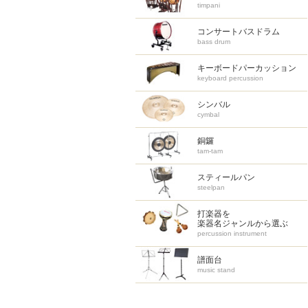
timpani
コンサートバスドラム
bass drum
キーボードパーカッション
keyboard percussion
シンバル
cymbal
銅鑼
tam-tam
スティールパン
steelpan
打楽器を
楽器名ジャンルから選ぶ
percussion instrument
譜面台
music stand