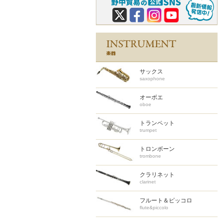
サックス
saxophone
オーボエ
oboe
トランペット
trumpet
トロンボーン
trombone
クラリネット
clarinet
フルート＆ピッコロ
flute&piccolo