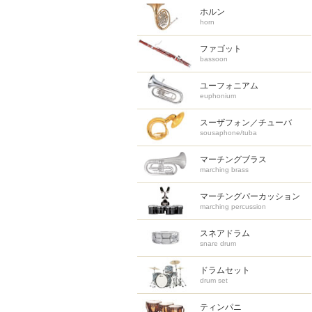
ホルン
horn
ファゴット
bassoon
ユーフォニアム
euphonium
スーザフォン／チューバ
sousaphone/tuba
マーチングブラス
marching brass
マーチング
パーカッション
marching percussion
スネアドラム
snare drum
ドラムセット
drum set
ティンパニ