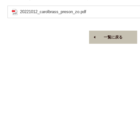
20221012_carolbrass_preson_zo.pdf
一覧に戻る