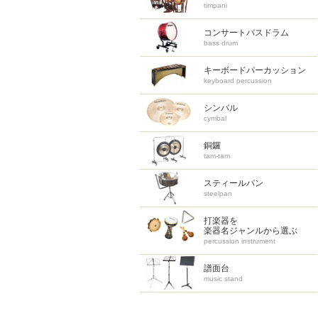
timpani
コンサートバスドラム
bass drum
キーボードパーカッション
keyboard percussion
シンバル
cymbal
銅鑼
tam-tam
スティールパン
steelpan
打楽器を
楽器名ジャンルから選ぶ
percussion instrument
譜面台
music stand