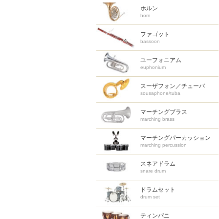
ホルン
horn
ファゴット
bassoon
ユーフォニアム
euphonium
スーザフォン／チューバ
sousaphone/tuba
マーチングブラス
marching brass
マーチング
パーカッション
marching percussion
スネアドラム
snare drum
ドラムセット
drum set
ティンパニ