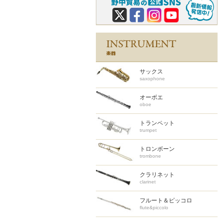
サックス
saxophone
オーボエ
oboe
トランペット
trumpet
トロンボーン
trombone
クラリネット
clarinet
フルート＆ピッコロ
flute&piccolo