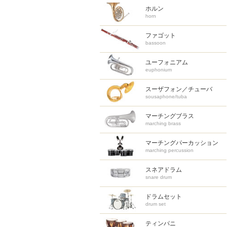
ホルン
horn
ファゴット
bassoon
ユーフォニアム
euphonium
スーザフォン／チューバ
sousaphone/tuba
マーチングブラス
marching brass
マーチング
パーカッション
marching percussion
スネアドラム
snare drum
ドラムセット
drum set
ティンパニ