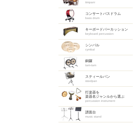
timpani
コンサートバスドラム
bass drum
キーボードパーカッション
keyboard percussion
シンバル
cymbal
銅鑼
tam-tam
スティールパン
steelpan
打楽器を
楽器名ジャンルから選ぶ
percussion instrument
譜面台
music stand