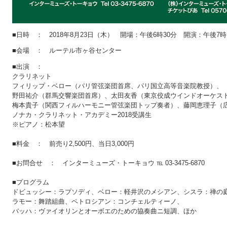
■日時 ：
2018年8月23日（木）
開場：午後6時30分 開演：午後7時
■会場 ： ルーテル市ヶ谷センター
■出演 ：
クラリネット
フィリップ・ベロー（パリ管弦楽団首席、パリ国立高等音楽院教授）、
野田祐介（群馬交響楽団首席）、太田友香（東京佼成ウインドオーケス
梅本貴子（関西フィルハーモニー管弦楽団トップ奏者）、藤岡恵理子（
ノナカ・クラリネット・アカデミー2018受講生
※ピアノ：松本望
■料金 ： 前売り2,500円、当日3,000円
■お問合せ ： インターミューズ・トーキョウ ℡ 03-3475-6870
■プログラム
ドビュッシー：ラプソディ、ベロー：軽井沢のメシアン、シスラ：禅の
ラモー：舞踏組曲、ペトロシアン：コンチェルティーノ、
バッハ：ヴァイオリンとオーボエのための協奏曲ニ短調、ほか