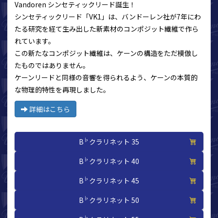
Vandoren シンセティックリード誕生！
シンセティックリード「VK1」は、バンドーレン社が7年にわ
たる研究を経て生み出した新素材のコンポジット繊維で作ら
れています。
この新たなコンポジット繊維は、ケーンの構造をただ模倣し
たものではありません。
ケーンリードと同様の音響を得られるよう、ケーンの本質的
な物理的特性を再現しました。
詳細はこちら
♭
B
クラリネット 35
♭
B
クラリネット 40
♭
B
クラリネット 45
♭
B
クラリネット 50
♭