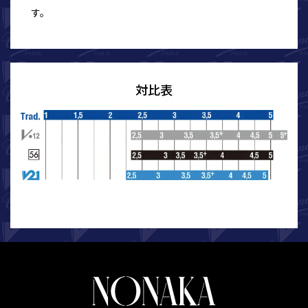
す。
対比表