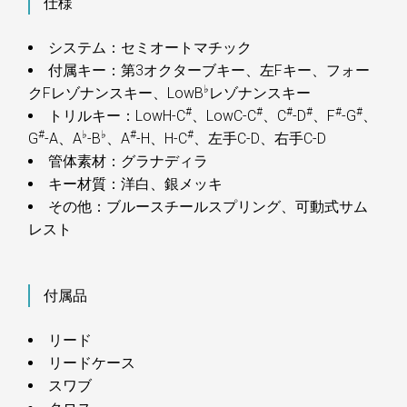
仕様
システム：セミオートマチック
付属キー：第3オクターブキー、左Fキー、フォー
♭
クFレゾナンスキー、LowB
レゾナンスキー
#
#
#
#
#
#
トリルキー：LowH-C
、LowC-C
、C
-D
、F
-G
、
#
♭
♭
#
#
G
-A、A
-B
、A
-H、H-C
、左手C-D、右手C-D
管体素材：グラナディラ
キー材質：洋白、銀メッキ
その他：ブルースチールスプリング、可動式サム
レスト
付属品
リード
リードケース
スワブ