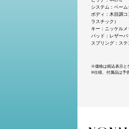
システム：ベーム
ボディ：木目調コ
ラスチック）
キー：ニッケルメ
パッド：レザーパ
スプリング：ステ
※価格は税込表示と
※仕様、付属品は予