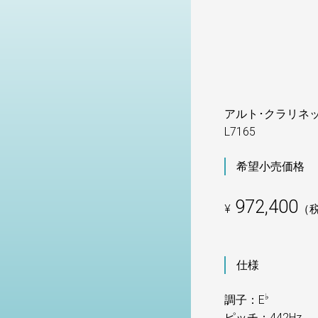
アルト･クラリネ
L7165
希望小売価格
972,400
¥
（
仕様
♭
調子：E
ピッチ：442Hz