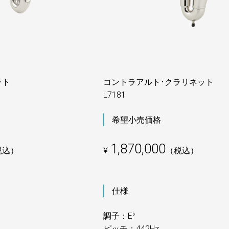
ット
コントラアルト･クラリネット
L7181
希望小売価格
1,870,000
税込）
¥
（税込）
仕様
♭
調子：E
ピッチ：442Hz