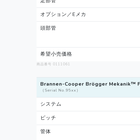
足部管
オプション／Eメカ
頭部管
希望小売価格
商品番号 0111061
Brannen-Cooper Brögger Mekanik™ 
（Serial No.95xx）
システム
ピッチ
管体