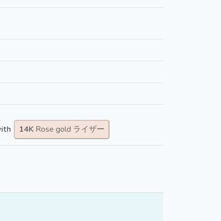
ith
14K
Rose gold ライザー