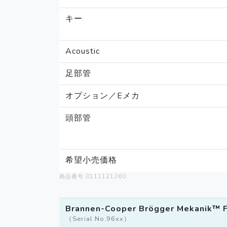
キー
Acoustic
足部管
オプション／Eメカ
頭部管
希望小売価格
商品番号 0111121260
Brannen-Cooper Brögger Mekanik™ 
（Serial No.96xx）